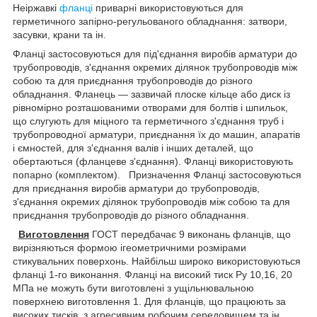
Неіржавкі
фланці
приварні використовуються для
герметичного запірно-регульованого обладнання: затвори,
засувки, крани та ін.
Фланці застосовуються для під'єднання виробів арматури до
трубопроводів, з'єднання окремих ділянок трубопроводів між
собою та для приєднання трубопроводів до різного
обладнання. Фланець — зазвичай плоске кільце або диск із
рівномірно розташованими отворами для болтів і шпильок,
що слугують для міцного та герметичного з'єднання труб і
трубопроводної арматури, приєднання їх до машин, апаратів
і ємностей, для з'єднання валів і інших деталей, що
обертаються (фланцеве з'єднання). Фланці використовують
попарно (комплектом). Призначення Фланці застосовуються
для приєднання виробів арматури до трубопроводів,
з'єднання окремих ділянок трубопроводів між собою та для
приєднання трубопроводів до різного обладнання.
Виготовлення
ГОСТ передбачає 9 виконань фланців, що
вирізняються формою ігеометричними розмірами
стикувальних поверхонь. Найбільш широко використовуються
фланці 1-го виконання. Фланці на високий тиск Ру 10,16, 20
МПа не можуть бути виготовлені з ущільнювальною
поверхнею виготовлення 1. Для фланців, що працюють за
високих тисків, з агресивним робочим середовищем та ін.,