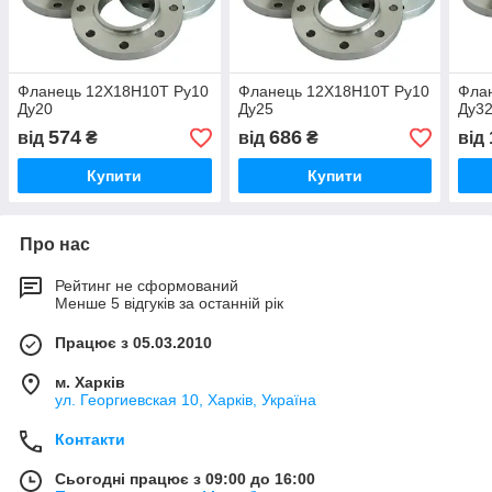
Фланець 12Х18Н10Т Ру10
Фланець 12Х18Н10Т Ру10
Фла
Ду20
Ду25
Ду3
574
686
від
₴
від
₴
від
Купити
Купити
Про нас
Рейтинг не сформований
Менше 5 відгуків за останній рік
Працює з 05.03.2010
м. Харків
ул. Георгиевская 10, Харків, Україна
Контакти
Сьогодні працює з 09:00 до 16:00