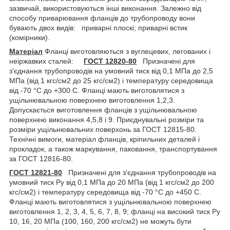
зазвичай, використовуються інші виконання. Залежно від
способу приварювання фланців до трубопроводу вони
бувають двох видів: приварні плоскі; приварні встик
(комірники).
Матеріал
Фланці виготовляються з вуглецевих, легованих і
неіржавких сталей:
ГОСТ 12820-80
Призначені для
з'єднання трубопроводів на умовний тиск від 0,1 МПа до 2,5
МПа (від 1 кгс/см2 до 25 кгс/см2) і температуру середовища
від -70 °C до +300 С. Фланці мають виготовлятися з
ущільнювальною поверхнею виготовлення 1,2,3.
Допускається виготовлення фланців з ущільнювальною
поверхнею виконання 4,5,8 і 9. Приєднувальні розміри та
розміри ущільнювальних поверхонь за ГОСТ 12815-80.
Технічні вимоги, матеріал фланців, кріпильних деталей і
прокладок, а також маркування, паковання, транспортування
за ГОСТ 12816-80.
ГОСТ 12821-80
Призначені для з'єднання трубопроводів на
умовний тиск Ру від 0,1 МПа до 20 МПа (від 1 кгс/см2 до 200
кгс/см2) і температуру середовища від -70 °C до +450 С.
Фланці мають виготовлятися з ущільнювальною поверхнею
виготовлення 1, 2, 3, 4, 5, 6, 7, 8, 9; фланці на високий тиск Ру
10, 16, 20 МПа (100, 160, 200 кгс/см2) не можуть бути