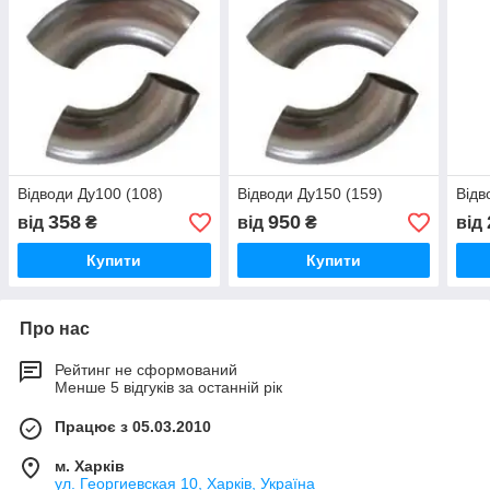
Відводи Ду100 (108)
Відводи Ду150 (159)
Відв
358
950
від
₴
від
₴
від
Купити
Купити
Про нас
Рейтинг не сформований
Менше 5 відгуків за останній рік
Працює з 05.03.2010
м. Харків
ул. Георгиевская 10, Харків, Україна