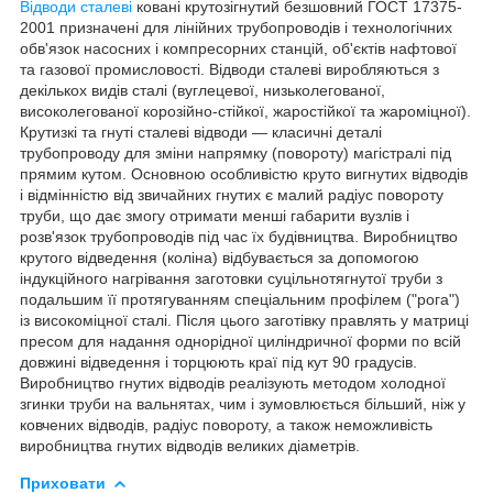
Відводи сталеві
ковані крутозігнутий безшовний ГОСТ 17375-
2001 призначені для лінійних трубопроводів і технологічних
обв'язок насосних і компресорних станцій, об'єктів нафтової
та газової промисловості. Відводи сталеві виробляються з
декількох видів сталі (вуглецевої, низьколегованої,
високолегованої корозійно-стійкої, жаростійкої та жароміцної).
Крутизкі та гнуті сталеві відводи — класичні деталі
трубопроводу для зміни напрямку (повороту) магістралі під
прямим кутом. Основною особливістю круто вигнутих відводів
і відмінністю від звичайних гнутих є малий радіус повороту
труби, що дає змогу отримати менші габарити вузлів і
розв'язок трубопроводів під час їх будівництва. Виробництво
крутого відведення (коліна) відбувається за допомогою
індукційного нагрівання заготовки суцільнотягнутої труби з
подальшим її протягуванням спеціальним профілем ("рога")
із високоміцної сталі. Після цього заготівку правлять у матриці
пресом для надання однорідної циліндричної форми по всій
довжині відведення і торцюють краї під кут 90 градусів.
Виробництво гнутих відводів реалізують методом холодної
згинки труби на вальнятах, чим і зумовлюється більший, ніж у
ковчених відводів, радіус повороту, а також неможливість
виробництва гнутих відводів великих діаметрів.
Приховати