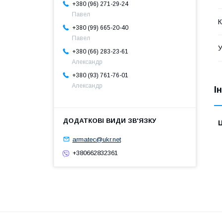
+380 (96) 271-29-24
Павел
К
+380 (99) 665-20-40
Павел
У
+380 (66) 283-23-61
Александр
+380 (93) 761-76-01
Александр
І
Ц
armatec@ukr.net
+380662832361