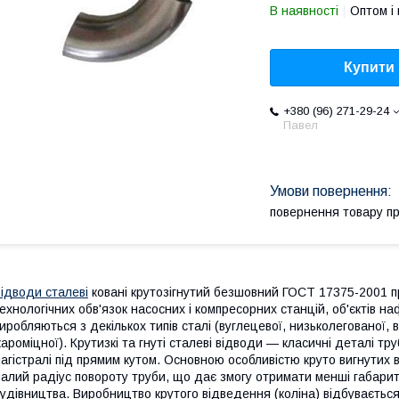
В наявності
Оптом і 
Купити
+380 (96) 271-29-24
Павел
повернення товару п
ідводи сталеві
ковані крутозігнутий безшовний ГОСТ 17375-2001 пр
ехнологічних обв'язок насосних і компресорних станцій, об'єктів на
иробляються з декількох типів сталі (вуглецевої, низьколегованої, в
ароміцної). Крутизкі та гнуті сталеві відводи — класичні деталі т
агістралі під прямим кутом. Основною особливістю круто вигнутих ві
алий радіус повороту труби, що дає змогу отримати менші габарити 
удівництва. Виробництво крутого відведення (коліна) відбувається