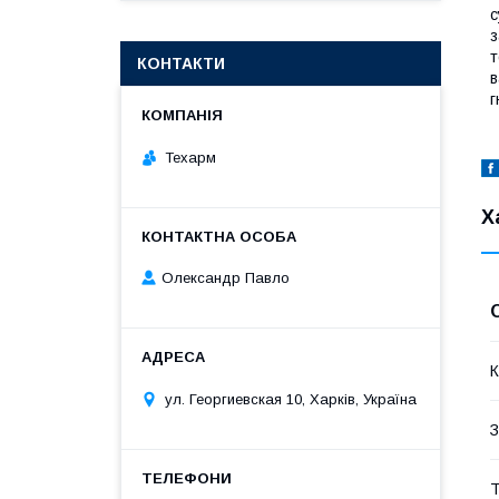
с
з
т
КОНТАКТИ
в
г
Техарм
Х
Олександр Павло
К
ул. Георгиевская 10, Харків, Україна
З
Т