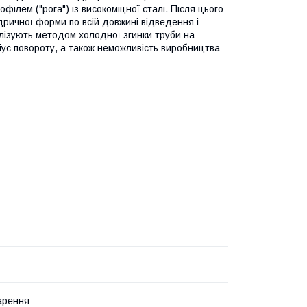
ілем ("рога") із високоміцної сталі. Після цього
дричної форми по всій довжині відведення і
алізують методом холодної згинки труби на
діус повороту, а також неможливість виробництва
арення