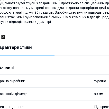
уцільнотягнутої труби з подальшим її протяжкою за спеціальним проф
аготівку правлять у матриці пресом для надання однорідної цилін
орцюють краї під кут 90 градусів. Виробництво гнутих відводів ре
альнятах, чим і зумовлюється більший, ніж у ковчених відводів, ра
нутих відводів великих діаметрів.
арактеристики
Основні
раїна виробник
Україна
овнішній діаметр
89 мм
ип приєднання
Під прив