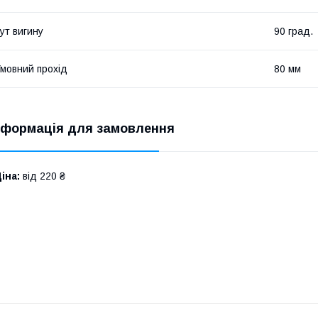
ут вигину
90 град.
мовний прохід
80 мм
нформація для замовлення
іна:
від 220 ₴