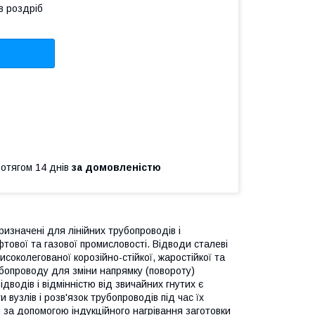
в роздріб
ротягом 14 днів
за домовленістю
изначені для лінійних трубопроводів і
фтової та газової промисловості. Відводи сталеві
исоколегованої корозійно-стійкої, жаростійкої та
рубопроводу для зміни напрямку (повороту)
дводів і відмінністю від звичайних гнутих є
вузлів і розв'язок трубопроводів під час їх
 за допомогою індукційного нагрівання заготовки