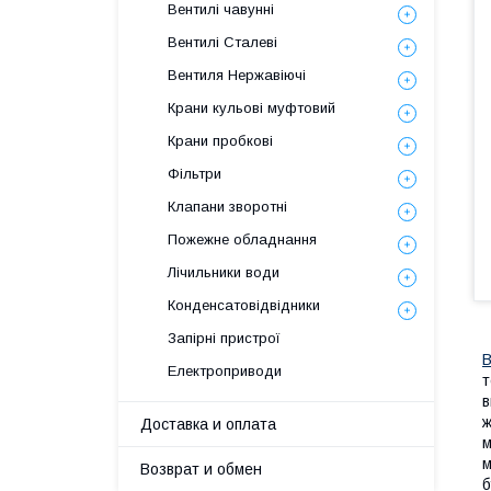
Вентилі чавунні
Вентилі Сталеві
Вентиля Нержавіючі
Крани кульові муфтовий
Крани пробкові
Фільтри
Клапани зворотні
Пожежне обладнання
Лічильники води
Конденсатовідвідники
Запірні пристрої
В
Електроприводи
т
в
ж
Доставка и оплата
м
м
Возврат и обмен
б