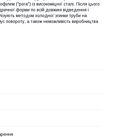
ілем ("рога") із високоміцної сталі. Після цього
дричної форми по всій довжині відведення і
алізують методом холодної згинки труби на
діус повороту, а також неможливість виробництва
арення