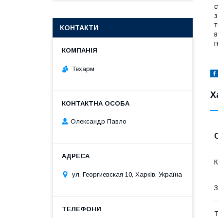
с
з
т
КОНТАКТИ
в
г
Техарм
Х
Олександр Павло
К
ул. Георгиевская 10, Харків, Україна
З
Т