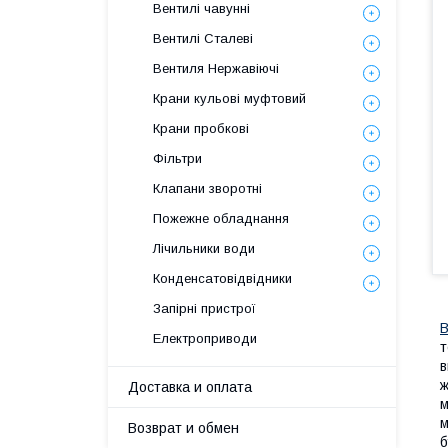
Вентилі чавунні
Вентилі Сталеві
Вентиля Нержавіючі
Крани кульові муфтовий
Крани пробкові
Фільтри
Клапани зворотні
Пожежне обладнання
Лічильники води
Конденсатовідвідники
Запірні пристрої
В
Електроприводи
т
в
ж
Доставка и оплата
м
м
Возврат и обмен
б