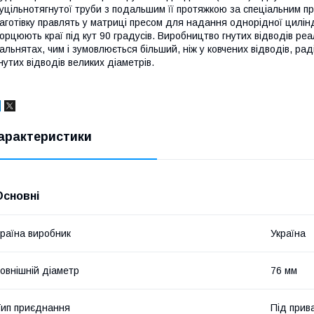
уцільнотягнутої труби з подальшим її протяжкою за спеціальним проф
аготівку правлять у матриці пресом для надання однорідної цилін
орцюють краї під кут 90 градусів. Виробництво гнутих відводів ре
альнятах, чим і зумовлюється більший, ніж у ковчених відводів, ра
нутих відводів великих діаметрів.
арактеристики
Основні
раїна виробник
Україна
овнішній діаметр
76 мм
ип приєднання
Під прив