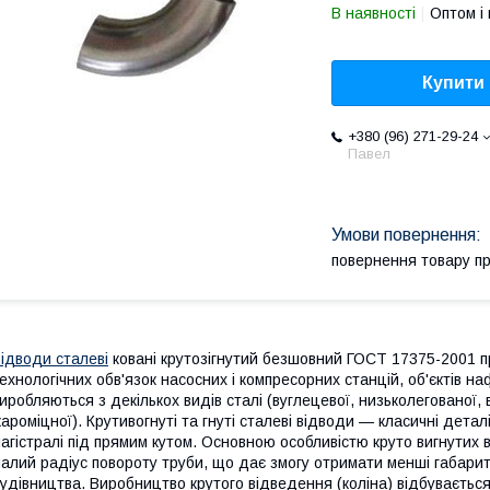
В наявності
Оптом і 
Купити
+380 (96) 271-29-24
Павел
повернення товару п
ідводи сталеві
ковані крутозігнутий безшовний ГОСТ 17375-2001 пр
ехнологічних обв'язок насосних і компресорних станцій, об'єктів на
иробляються з декількох видів сталі (вуглецевої, низьколегованої, 
ароміцної). Крутивогнуті та гнуті сталеві відводи — класичні дета
агістралі під прямим кутом. Основною особливістю круто вигнутих ві
алий радіус повороту труби, що дає змогу отримати менші габарити 
удівництва. Виробництво крутого відведення (коліна) відбувається