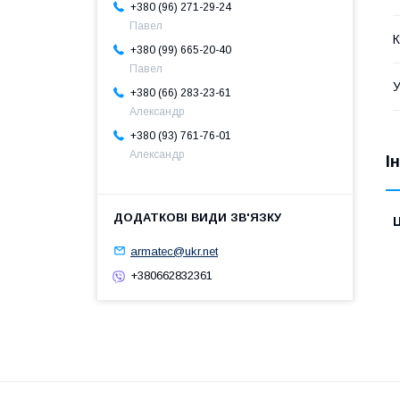
+380 (96) 271-29-24
Павел
К
+380 (99) 665-20-40
Павел
У
+380 (66) 283-23-61
Александр
+380 (93) 761-76-01
Александр
І
Ц
armatec@ukr.net
+380662832361