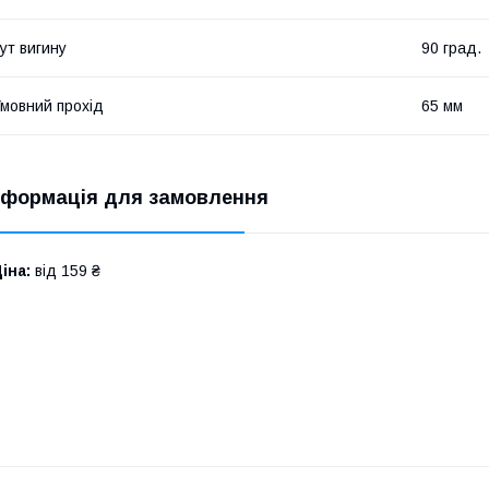
ут вигину
90 град.
мовний прохід
65 мм
нформація для замовлення
іна:
від 159 ₴