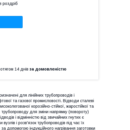
в роздріб
ротягом 14 днів
за домовленістю
изначені для лінійних трубопроводів і
фтової та газової промисловості. Відводи сталеві
високолегованої корозійно-стійкої, жаростійкої та
лі трубопроводу для зміни напрямку (повороту)
дводів і відмінністю від звичайних гнутих є
вузлів і розв'язок трубопроводів під час їх
 за допомогою індукційного нагрівання заготовки