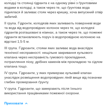
колодці та стоянці гідранта є на одному рівні з ґрунтовими
водами в колодці, а також через те, що ґрунтова вода
піднялася й заливає стояк через кришку, хоча випускний отвір
забитий.
II група. Гідронти, колодязів яких заливають поверхневі води
та вода від водопровідних колонок через те, що колодязі
гідрантів розташовані в нізинах, а також через те, що пожежні
гідранти встановлюють поруч із водопровідною колонкою на
відстані 1,5-5 м.
III група. Гідроанти, стояки яких заливає вода внаслідок
технічної несправності: нещільне закривання кульового
клапана через несправність гумового прокладання,
потрапляння піску, дрібних каменів між прокладкою та сідлом
клапана тощо.
IV група. Гідроанти, у яких примерзає кульовий клапан
унаслідок розміщення водопровідних ліній вище від позначки
глибин промерзання ґрунту.
V група. Гідроанти, що замерзають після їхнього
використання працівниками пожежної охорони.
Приховати