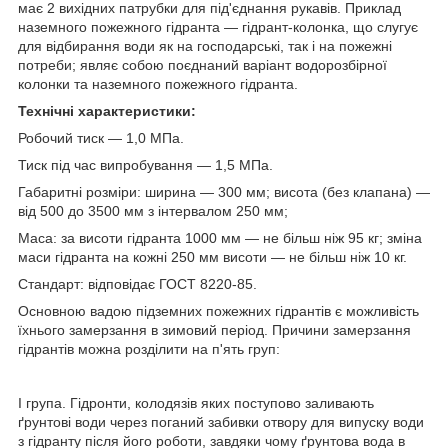
має 2 вихідних патрубки для під'єднання рукавів. Приклад
наземного пожежного гідранта — гідрант-колонка, що слугує
для відбирання води як на господарські, так і на пожежні
потреби; являє собою поєднаний варіант водорозбірної
колонки та наземного пожежного гідранта.
Технічні характеристики:
Робочий тиск — 1,0 МПа.
Тиск під час випробування — 1,5 МПа.
Габаритні розміри: ширина — 300 мм; висота (без клапана) —
від 500 до 3500 мм з інтервалом 250 мм;
Маса: за висоти гідранта 1000 мм — не більш ніж 95 кг; зміна
маси гідранта на кожні 250 мм висоти — не більш ніж 10 кг.
Стандарт: відповідає ГОСТ 8220-85.
Основною вадою підземних пожежних гідрантів є можливість
їхнього замерзання в зимовий період. Причини замерзання
гідрантів можна розділити на п'ять груп:
I група. Гідронти, колодязів яких поступово заливають
ґрунтові води через поганий забивки отвору для випуску води
з гідранту після його роботи, завдяки чому ґрунтова вода в