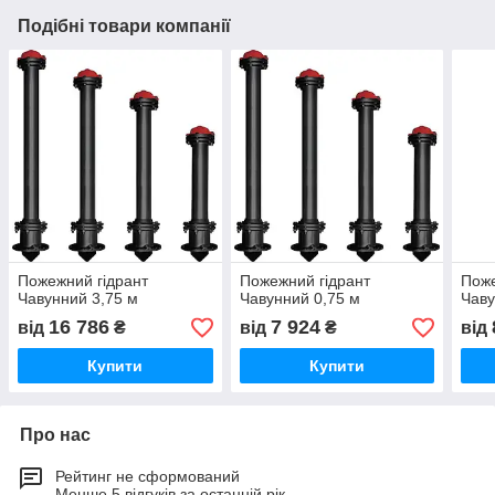
Подібні товари компанії
Пожежний гідрант
Пожежний гідрант
Поже
Чавунний 3,75 м
Чавунний 0,75 м
Чаву
16 786
7 924
від
₴
від
₴
від
Купити
Купити
Про нас
Рейтинг не сформований
Менше 5 відгуків за останній рік