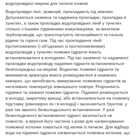
водопровідної мережі для гасіння пожежі
Водопровідні лінії, зазвичай, прокладають під землею.
Допускаються наземна та надземна прокладки, прокладка в
тунелях, а також прокладка водопровідних ліній у тунелях
спільно з іншими підземними комунікаціями, за винятком
трубопроводів, що транспортують легкозаймисті та пальне
рідини та горючі гази. Під час прокладання ліній
протипожежних (і об'єднаних із протипожежними)
водопроводів у тунелях пожежні гідранти мають
встановлюватися в колодязях. Під час наземної та надземної
прокладки водопроводу надземні гідранти встановлюються
безпосередньо на мережі. Водночас пожежні гідранти та
вимикаюча арматура мають розміщуватися в наземних
камерах, що запобігають замерзанню пожежних гідрантів за
негативних температур зовнішнього повітря. Розрізняють
підземні та наземні пожежні гідранти. Підземні розміщуються
в колодці, закритому кришці, або встановлюються на пожежну
підставку (рівномірно як і в колодці) і засинаються ґрунтом, у
разі так званого безколодьозного встановлення. У разі
безколодезного встановлення гідрант засипається не
повністю, а верхня його частина з різзю для нагвинчування
пожежної колонки ховається під килим із лючком. Для відбору
води на підземні гідранти нагвинчується пожежна колонка, що