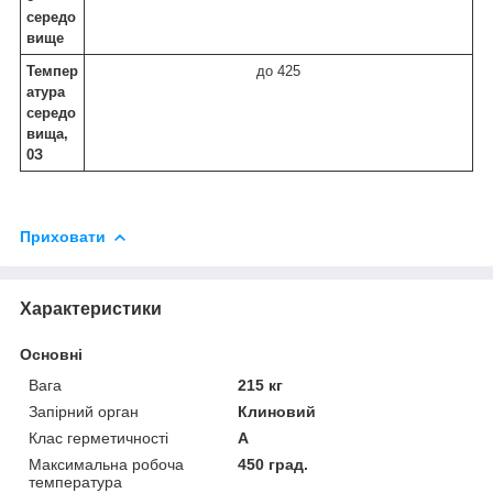
середо
вище
Темпер
до 425
атура
середо
вища,
0
З
Приховати
Характеристики
Основні
Вага
215 кг
Запірний орган
Клиновий
Клас герметичності
А
Максимальна робоча
450 град.
температура