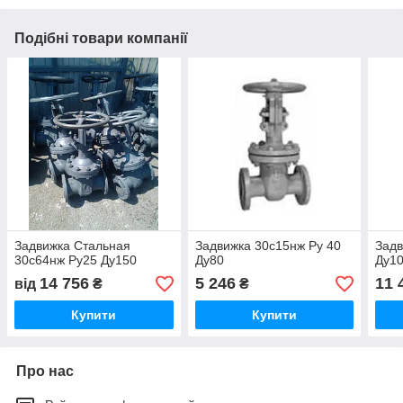
Подібні товари компанії
Задвижка Стальная
Задвижка 30с15нж Ру 40
Задв
30с64нж Ру25 Ду150
Ду80
Ду1
14 756
5 246
11 
від
₴
₴
Купити
Купити
Про нас