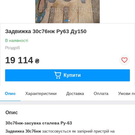
Задвижка 30с76нж Ру63 Ду150
В наявності
Роздріб
19 114
₴
Купити
Опис
Характеристики
Доставка
Оплата
Умови п
Опис
30с76нж-засувка сталева Ру-63
Задвижка 30с76нж
застосовується як запірний пристрій на