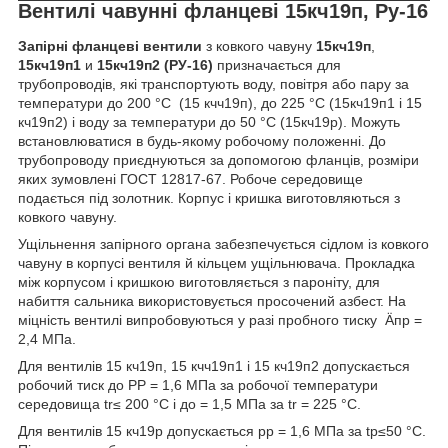
Вентилі чавунні фланцеві 15кч19п, Ру-16
Запірні
фланцеві
вентили
з ковкого чавуну
15кч19п
,
15кч19п1
и
15кч19п2 (РУ-16)
призначається для
трубопроводів, які транспортують воду, повітря або пару за
температури до 200 °C (15 кчч19п), до 225 °C (15кч19п1 і 15
кч19п2) і воду за температури до 50 °C (15кч19р). Можуть
встановлюватися в будь-якому робочому положенні. До
трубопроводу приєднуються за допомогою фланців, розміри
яких зумовлені ГОСТ 12817-67. Робоче середовище
подається під золотник. Корпус і кришка виготовляються з
ковкого чавуну.
Ущільнення запірного органа забезпечується сідлом із ковкого
чавуну в корпусі вентиля й кільцем ущільнювача. Прокладка
між корпусом і кришкою виготовляється з пароніту, для
набиття сальника використовується просочений азбест. На
міцність вентилі випробовуються у разі пробного тиску Äпр =
2,4 МПа.
Для вентилів 15 кч19п, 15 кчч19п1 і 15 кч19п2 допускається
робочий тиск до РР = 1,6 МПа за робочої температури
середовища tr≤ 200 °C і до = 1,5 МПа за tr = 225 °C.
Для вентилів 15 кч19р допускається рр = 1,6 МПа за tp≤50 °C.