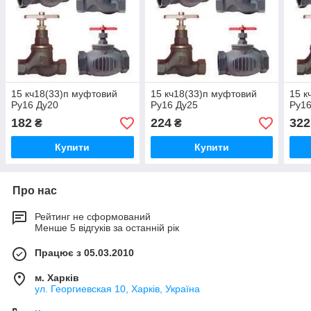
15 кч18(33)п муфтовий
15 кч18(33)п муфтовий
15 к
Ру16 Ду20
Ру16 Ду25
Ру16
182
224
322
₴
₴
Купити
Купити
Про нас
Рейтинг не сформований
Менше 5 відгуків за останній рік
Працює з 05.03.2010
м. Харків
ул. Георгиевская 10, Харків, Україна