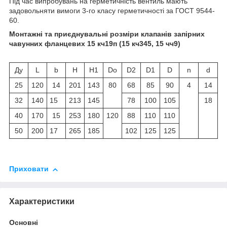
Під час випробувань на герметичність вентиль мають
задовольняти вимоги 3-го класу герметичності за ГОСТ 9544-
60.
Монтажні та приєднувальні розміри клапанів запірних
чавунних фланцевих 15 кч19п (15 кч345, 15 чч9)
Ду
L
b
H
H1
Do
D2
D1
D
n
d
25
120
14
201
143
80
68
85
90
4
14
32
140
15
213
145
78
100
105
18
40
170
15
253
180
120
88
110
110
50
200
17
265
185
102
125
125
Приховати
Характеристики
Основні