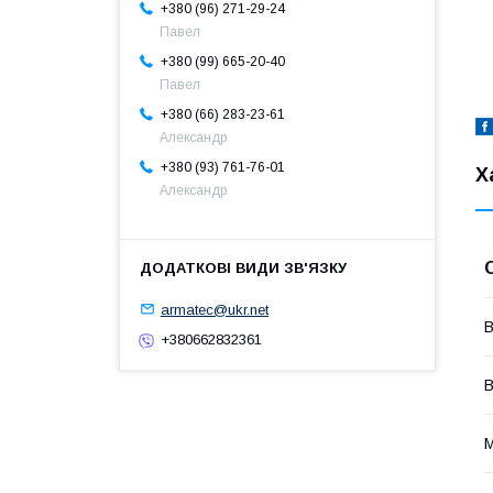
+380 (96) 271-29-24
Павел
+380 (99) 665-20-40
Павел
+380 (66) 283-23-61
Александр
+380 (93) 761-76-01
Х
Александр
armatec@ukr.net
В
+380662832361
В
М