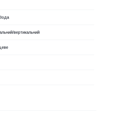
 Вода
альний/вертикальний
цеве