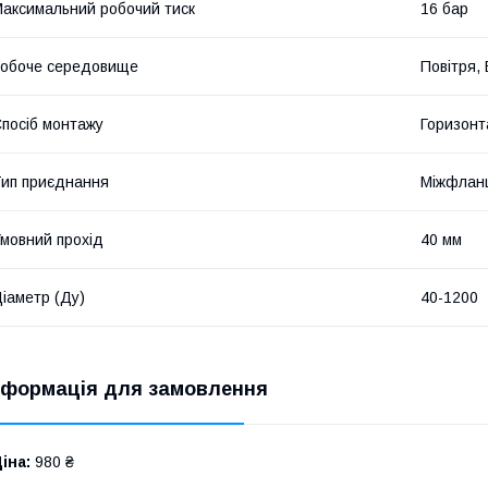
аксимальний робочий тиск
16 бар
обоче середовище
Повітря,
посіб монтажу
Горизонт
ип приєднання
Міжфлан
мовний прохід
40 мм
іаметр (Ду)
40-1200
нформація для замовлення
іна:
980 ₴