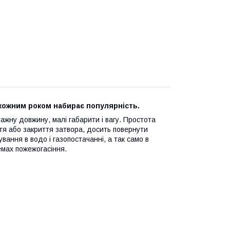
з кожним роком набирає популярність.
жну довжину, малі габарити і вагу. Простота
иття або закриття затвора, досить повернути
вання в водо і газопостачанні, а так само в
емах пожежогасіння.