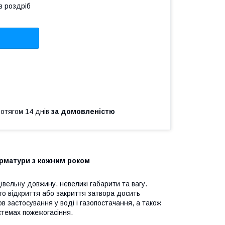
в роздріб
ротягом 14 днів
за домовленістю
рматури з кожним роком
вельну довжину, невеликі габарити та вагу.
ого відкриття або закриття затвора досить
в застосування у воді і газопостачання, а також
истемах пожежогасіння.