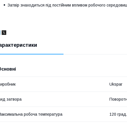
Затвір знаходиться під постійним впливом робочого середови
арактеристики
Основні
иробник
Ukspar
ид затвора
Поворотн
аксимальна робоча температура
120 град