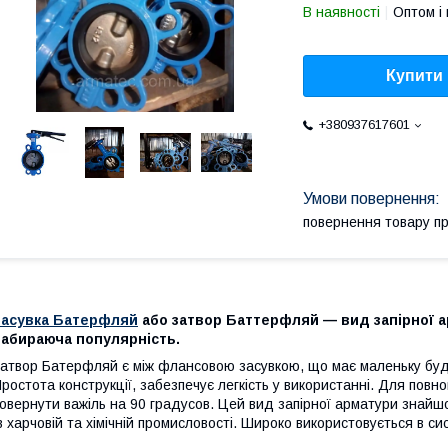
В наявності
Оптом і 
Купити
+380937617601
повернення товару п
Засувка Батерфляй
або затвор Баттерфляй — вид запірної а
набираюча популярність.
атвор Батерфляй є між флансовою засувкою, що має маленьку буді
ростота конструкції, забезпечує легкість у використанні. Для повн
овернути важіль на 90 градусов. Цей вид запірної арматури знайшо
 харчовій та хімічній промисловості. Широко використовується в с