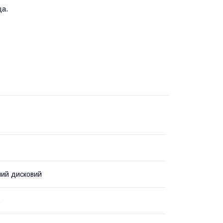
ща.
ий дисковий
.