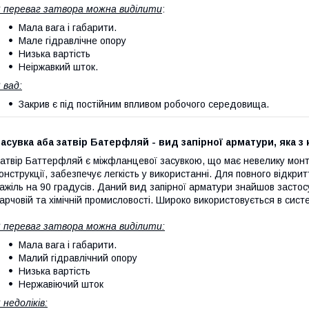
 переваг затвора можна виділити
:
Мала вага і габарити.
Мале гідравлічне опору
Низька вартість
Неіржавкий шток.
 вад:
Закрив є під постійним впливом робочого середовища.
асувка аба затвір Батерфляй - вид запірної арматури, яка 
атвір Баттерфляй є міжфланцевої засувкою, що має невелику монта
онструкції, забезпечує легкість у використанні. Для повного відкр
ажіль на 90 градусів. Даний вид запірної арматури знайшов застосу
арчовій та хімічній промисловості. Широко використовується в сист
 переваг затвора можна виділити:
Мала вага і габарити.
Малий гідравлічний опору
Низька вартість
Нержавіючий шток
 недоліків: