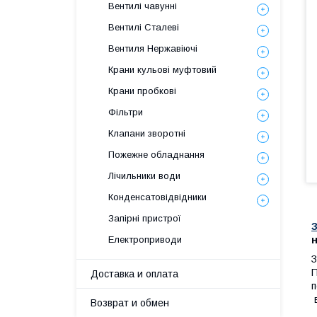
Вентилі чавунні
Вентилі Сталеві
Вентиля Нержавіючі
Крани кульові муфтовий
Крани пробкові
Фільтри
Клапани зворотні
Пожежне обладнання
Лічильники води
Конденсатовідвідники
Запірні пристрої
Електроприводи
З
П
Доставка и оплата
п
в
Возврат и обмен