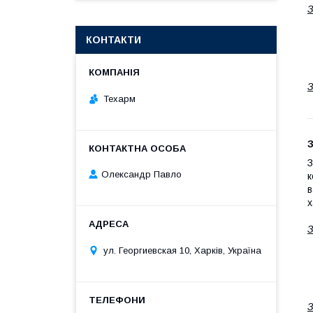
З
КОНТАКТИ
З
Техарм
З
З
Олександр Павло
к
в
х
З
ул. Георгиевская 10, Харків, Україна
З