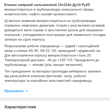
Клапан запірний сальниковий 15с11бк Ду10 Ру25
використовується в трубопроводах комунальної сфери,
енергосистем і нафто-газовій промисловості.
Ці вентилі зазвичай використовуються на трубопроводах
порівняно невеликих діаметрів, позаяк у разі великих розмірів
доводиться мати справу зі зростанням зусиль для керування
клапаном і ускладнювати конструкцію для правильної посадки
затвора на сідло корпусу.
Розрахункове робоче середовище — рідкий і газоподібний
аміак з оліями ХА-30, ХА-23, ХА, природний і зріджений газ.
Для виготовлення корпусу використовується сталь 20.
Температурний діапазон: -40 до +150 °C
0
. Приєднання до
трубопроводу — чіпкове (різь ланцюг метричне).
Тип приєднання та матеріал прокладки вибирають залежно
від умов роботи клапанів (вентилів): тиску, робочої
температури та корозійних властивостей середовища.
Приховати
Характеристики