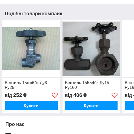
Подібні товари компанії
Вентиль 15нж6бк Ду6
Вентиль 15554бк Ду15
Вент
Ру25
Ру160
Ру16
252
406
від
₴
від
₴
від
Купити
Купити
Про нас