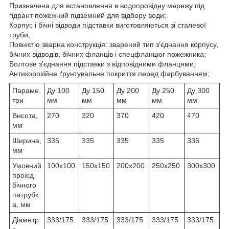
Призначена для встановлення в водопровідну мережу під
гідрант пожежний підземний для відбору води;
Корпус і бічні відводи підставки виготовляються зі сталевої
труби;
Повністю зварна конструкція: зварений тип з'єднання корпусу,
бічних відводів, бічних фланців і спецфланцюг пожежника;
Болтове з'єднання підставки з відповідними фланцями;
Антикорозійне ґрунтувальне покриття перед фарбуванням;
Параме
Ду 100
Ду 150
Ду 200
Ду 250
Ду 300
три
мм
мм
мм
мм
мм
Висота,
270
320
370
420
470
мм
Ширина,
335
335
335
335
335
мм
Умовний
100х100
150х150
200х200
250х250
300х300
прохід
бічного
патрубк
а, мм
Діаметр
333/175
333/175
333/175
333/175
333/175