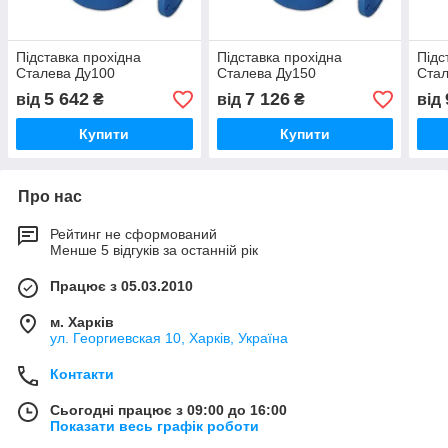
Підставка прохідна
Підставка прохідна
Підс
Сталева Ду100
Сталева Ду150
Стал
5 642
7 126
від
₴
від
₴
від
Купити
Купити
Про нас
Рейтинг не сформований
Менше 5 відгуків за останній рік
Працює з 05.03.2010
м. Харків
ул. Георгиевская 10, Харків, Україна
Контакти
Сьогодні працює з 09:00 до 16:00
Показати весь графік роботи