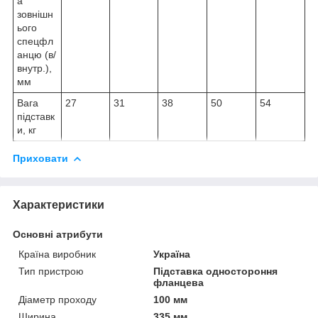
а
зовнішн
ього
спецфл
анцю (в/
внутр.),
мм
Вага
27
31
38
50
54
підставк
и, кг
Приховати
Характеристики
Основні атрибути
Країна виробник
Україна
Тип пристрою
Підставка одностороння
фланцева
Діаметр проходу
100 мм
Ширина
335 мм