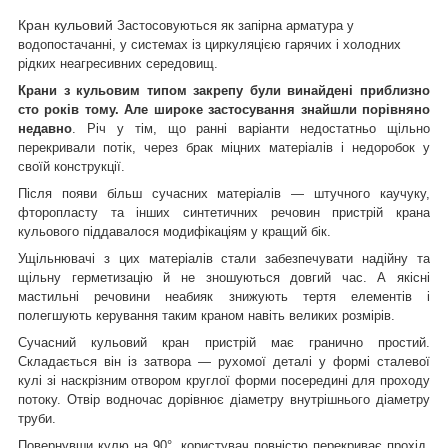
Кран кульовий
Застосовуються як запірна арматура у
водопостачанні, у системах із циркуляцією гарячих і холодних
рідких неагресивних середовищ.
Крани з кульовим типом закрепу були винайдені приблизно
сто років тому. Але широке застосування знайшли порівняно
недавно
. Річ у тім, що ранні варіанти недостатньо щільно
перекривали потік, через брак міцних матеріалів і недоробок у
своїй конструкції.
Після появи більш сучасних матеріалів — штучного каучуку,
фторопласту та інших синтетичних речовин пристрій крана
кульового піддавалося модифікаціям у кращий бік.
Ущільнювачі з цих матеріалів стали забезпечувати надійну та
щільну герметизацію й не зношуються довгий час. А якісні
мастильні речовини неабияк знижують тертя елементів і
полегшують керування таким краном навіть великих розмірів.
Сучасний кульовий кран пристрій має гранично простий.
Складається він із затвора — рухомої деталі у формі сталевої
кулі зі наскрізним отвором круглої форми посередині для проходу
потоку. Отвір водночас дорівнює діаметру внутрішнього діаметру
труби.
Повернувши кулю на 90°, користувач повністю перекриває прохід.