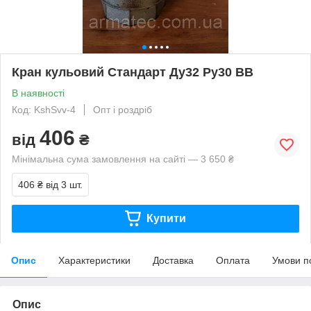
Кран кульовий Стандарт Ду32 Ру30 ВВ
В наявності
Код: KshSvv-4
Опт і роздріб
406
від
₴
Мінімальна сума замовлення на сайті — 3 650 ₴
406 ₴
від 3 шт.
Купити
Опис
Характеристики
Доставка
Оплата
Умови п
Опис