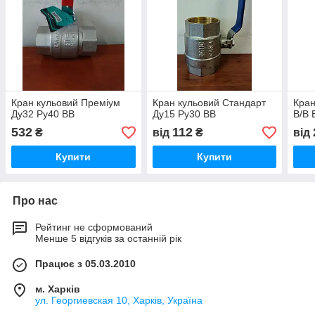
Кран кульовий Преміум
Кран кульовий Стандарт
Кран
Ду32 Ру40 ВВ
Ду15 Ру30 ВВ
В/В 
532
112
₴
від
₴
від
Купити
Купити
Про нас
Рейтинг не сформований
Менше 5 відгуків за останній рік
Працює з 05.03.2010
м. Харків
ул. Георгиевская 10, Харків, Україна