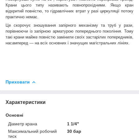
Крани цього типу називають повнопрохідними. Якщо кран
відкритий повністю, то гідравлічних втрат у разі циркуляції потоку
практично немає.
Це скорочує зношування запірного механізму та труб у рази,
порівнюючи із запірною арматурою попереднього покоління. Тому
такі крани майже повністю замінили своїх застарілих попередників,
насамперед — на всіх основних і значущих магістральних лініях.
Приховати
Характеристики
Основні
Діаметр крана
1 1/4"
Максимальний робочий
30 бар
тиск