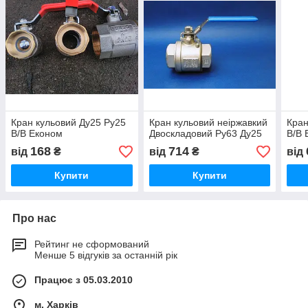
Кран кульовий Ду25 Ру25
Кран кульовий неіржавкий
Кран
В/В Економ
Двоскладовий Ру63 Ду25
В/В 
168
714
від
₴
від
₴
від
Купити
Купити
Про нас
Рейтинг не сформований
Менше 5 відгуків за останній рік
Працює з 05.03.2010
м. Харків