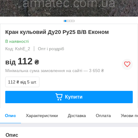
Кран кульовий Ду20 Ру25 В/В Економ
В наявності
Код: KshE_2
Опт і роздріб
112
від
₴
Мінімальна сума замовлення на сайті — 3 650 ₴
112 ₴
від 5 шт.
Купити
Опис
Характеристики
Доставка
Оплата
Умови п
Опис