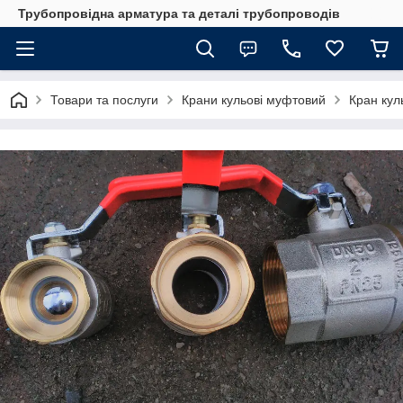
Трубопровідна арматура та деталі трубопроводів
Товари та послуги
Крани кульові муфтовий
Кран кул