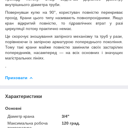
внутрішнього діаметра труби.
Повернувши кулю на 90°, користувач повністю перекриває
прохід. Крани цього типу називають повнопрохідними. Якщо
кран відкритий повністю, то гідравлічних втрат у разі
циркуляції потоку практично немає.
Це скорочує зношування запірного механізму та труб у рази,
порівнюючи із запірною арматурою попереднього покоління.
Тому такі крани майже повністю замінили своїх застарілих
попередників, насамперед — на всіх основних і значущих
магістральних лініях.
,
Приховати
Характеристики
Основні
Діаметр крана
3/4"
Максимальна робоча
120 град.
температура