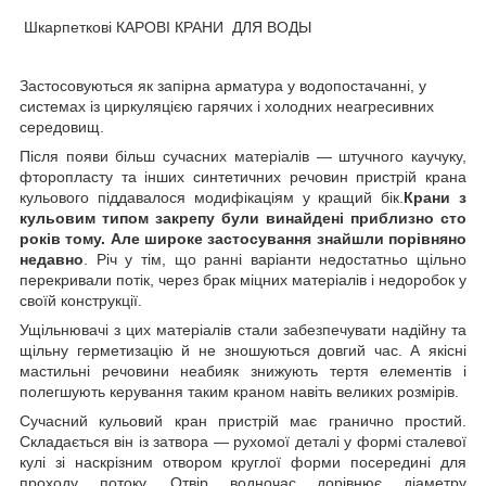
Шкарпеткові КАРОВІ КРАНИ ДЛЯ ВОДЫ
Застосовуються як запірна арматура у водопостачанні, у
системах із циркуляцією гарячих і холодних неагресивних
середовищ.
Після появи більш сучасних матеріалів — штучного каучуку,
фторопласту та інших синтетичних речовин пристрій крана
кульового піддавалося модифікаціям у кращий бік.
Крани з
кульовим типом закрепу були винайдені приблизно сто
років тому. Але широке застосування знайшли порівняно
недавно
. Річ у тім, що ранні варіанти недостатньо щільно
перекривали потік, через брак міцних матеріалів і недоробок у
своїй конструкції.
Ущільнювачі з цих матеріалів стали забезпечувати надійну та
щільну герметизацію й не зношуються довгий час. А якісні
мастильні речовини неабияк знижують тертя елементів і
полегшують керування таким краном навіть великих розмірів.
Сучасний кульовий кран пристрій має гранично простий.
Складається він із затвора — рухомої деталі у формі сталевої
кулі зі наскрізним отвором круглої форми посередині для
проходу потоку. Отвір водночас дорівнює діаметру