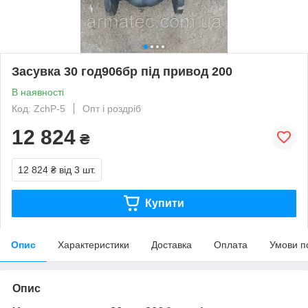
Засувка 30 год906бр під привод 200
В наявності
Код: ZchP-5
Опт і роздріб
12 824
₴
12 824 ₴
від 3 шт.
Купити
Опис
Характеристики
Доставка
Оплата
Умови п
Опис