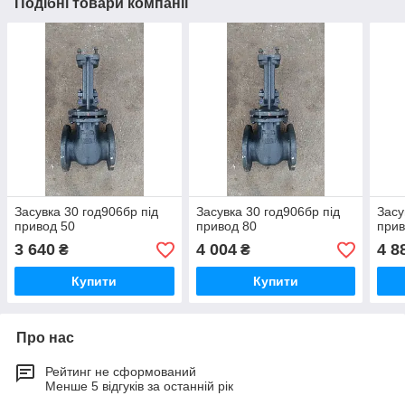
Подібні товари компанії
Засувка 30 год906бр під
Засувка 30 год906бр під
Засу
привод 50
привод 80
прив
3 640
4 004
4 8
₴
₴
Купити
Купити
Про нас
Рейтинг не сформований
Менше 5 відгуків за останній рік