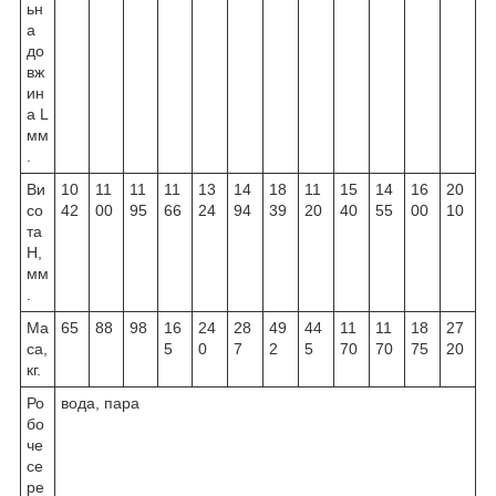
ьн
а
до
вж
ин
а L
мм
.
Ви
10
11
11
11
13
14
18
11
15
14
16
20
со
42
00
95
66
24
94
39
20
40
55
00
10
та
Н,
мм
.
Ма
65
88
98
16
24
28
49
44
11
11
18
27
са,
5
0
7
2
5
70
70
75
20
кг.
Ро
вода, пара
бо
че
се
ре