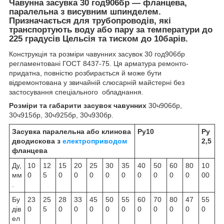
Чавунна засувка 30 год906бр
— фланцева,
паралельна з висувним шпинделем.
Призначається для трубопроводів, які
транспортують воду або пару за температури до
225 градусів Цельсія та тиском до 10барів.
Конструкція та розміри чавунних засувок 30 год906бр
регламентовані ГОСТ 8437-75. Ця арматура ремонто-
придатна, повністю розбирається й може бути
відремонтована у звичайній слюсарній майстерні без
застосування спеціального обладнання.
Розміри та габарити засувок чавунних
30ч906бр,
30ч915бр, 30ч925бр, 30ч930бр.
Засувка паралельна або клинова
Ру10
Ру
дводискова з
електроприводом
2,5
фланцева
Ду,
10
12
15
20
25
30
35
40
50
60
80
10
мм
0
5
0
0
0
0
0
0
0
0
0
00
.
Бу
23
25
28
33
45
50
55
60
70
80
47
55
дів
0
5
0
0
0
0
0
0
0
0
0
0
ел