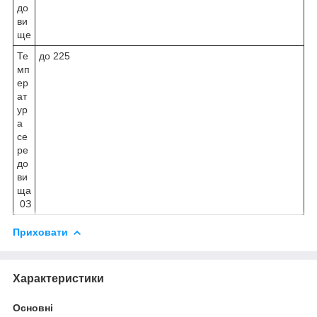
до
ви
ще
Те
до 225
мп
ер
ат
ур
а
се
ре
до
ви
ща
0
З
Приховати
Характеристики
Основні