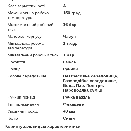
Клас герметичності
А
Максимальна робоча
150 град.
температура
Максимальний робочий
16 бар
тиск
Матеріал корпусу
Чавун
Мінімальна робоча
1 град.
температура
Мінімальний робочий тиск
1 бар
Покриття
Емаль
Привід
Ручний
Робоче середовище
Неагресивне середовище,
Газоподібне середовище,
Вода, Пар, Повітря,
Пароводяна суміш
Ручний привід
Ручка важіль
Тип приєднання
Фланцеве
Умовний прохід
40 мм
Колір
Синій
Користувальницькі характеристики