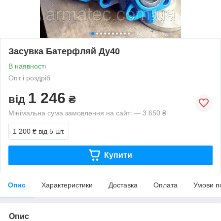
Засувка Батерфляй Ду40
В наявності
Опт і роздріб
1 246
від
₴
Мінімальна сума замовлення на сайті — 3 650 ₴
1 200 ₴
від 5 шт.
Купити
Опис
Характеристики
Доставка
Оплата
Умови п
Опис