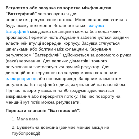
Регулятор або засувка поворотна міжфланцева
"Баттерфляй"
застосовується для
перекриття, регулювання потока. Може встановлюватися в
будь-якому положенні. Встановлюється
засувка
Батерфляй
між двома фланцями можна без додаткових
прокладок. Герметичність з'єднання забезпечується завдяки
еластичній втулці всередині корпусу. Засувка стягується
шпильками або болтами між фланцями. Керування
регулятором "Баттерфляй" здійснюється за допомогою ручки
(ваха) керування. Для великих діаметрів і точного
регулювання застосовується ручний редуктор. Для
дистанційного керування на засувку можна встановити
електропривод
або пневмопривод. Запірним елементом
регулятора Баттерфляй є диск, закріплений на власній осі.
Під час повороту важеля на 90 градусів здійснюється
відкривання або перекриття потоку. Під час повороту на
менший кут потік можна регулювати.
Переваги клапанів "Баттерфляй":
Мала вага
Будівельна довжина (займає менше місця на
трубопроводі)