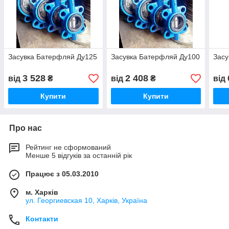
Засувка Батерфляй Ду125
Засувка Батерфляй Ду100
Засу
3 528
2 408
від
₴
від
₴
від
Купити
Купити
Про нас
Рейтинг не сформований
Менше 5 відгуків за останній рік
Працює з 05.03.2010
м. Харків
ул. Георгиевская 10, Харків, Україна
Контакти