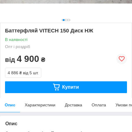
Баттерфляй VITECH 150 Диск НЖ
В наявності
Опт і роздріб
4 900
від
₴
4 886 ₴
від 5 шт.
Купити
Опис
Характеристики
Доставка
Оплата
Умови п
Опис