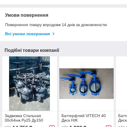
Умови повернення
Повернення товару впродовж 14 днів за домовленістю
Всі умови повернення
Подібні товари компанії
Задвижка Стальная
Баттерфляй VITECH 40
Бат
30с64нж Ру25 Ду150
Диск НЖ
Дис