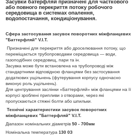
Засувки батерфляй
призначені для часткового
або повного перекриття потоку робочого
середовища в системах опалення,
водопостачання, кондиціонування.
Сфера застосування засувок поворотних міжфланцевих
"Баттерфляй" V.I.T.
Призначені для перекриття або дроселювання потоку, що
переміщається трубопроводами середовища — води,
газоподібних середовищ, пари та ін.
Засувка може бути встановлена на трубопроводі між
стандартними відповідною фланцями без застосування
додаткових ущільнень (футерування корпусу одночасно
виконує роль ущільнень).
Для центрування заслінки «Баттерфляй» між фланцями на її
корпусі зроблені припливи з отворами, через які
пропускаються стяжні болти або шпильки.
Технічні характеристики засувок поворотних
міжфланцевих "Баттерфляй" V.I.T.
Діапазон номінальних діаметрів
50 - 700мм
Номінальна температура
130
0
З