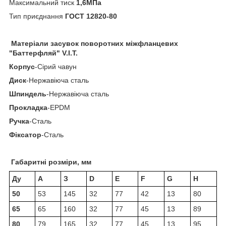
Максимальний тиск
1,6МПа
Тип приєднання
ГОСТ 12820-80
Матеріали засувок поворотних міжфланцевих
"Баттерфляй" V.I.T.
Корпус
-Сірий чавун
Диск
-Нержавіюча сталь
Шпиндель
-Нержавіюча сталь
Прокладка
-EPDM
Ручка
-Сталь
Фіксатор
-Сталь
Габаритні розміри, мм
Ду
А
З
D
E
F
G
H
50
53
145
32
77
42
13
80
65
65
160
32
77
45
13
89
80
79
165
32
77
45
13
95