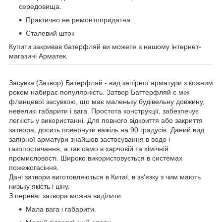
середовища.
Практично не ремонтопридатна.
Сталевий шток
Купити закривав батерфляй ви можете в нашому інтернет-
магазині Арматек.
Засувка (Затвор) Батерфляй - вид запірної арматури з кожним
роком набирає популярність. Затвор Баттерфляй є між
фланцевої засувкою, що має маленьку будівельну довжину,
невеликі габарити і вага. Простота конструкції, забезпечує
легкість у використанні. Для повного відкриття або закриття
затвора, досить повернути важіль на 90 градусів. Даний вид
запірної арматури знайшов застосування в водо і
газопостачання, а так само в харчовій та хімічній
промисловості. Широко використовується в системах
пожежогасіння.
Дані затвори виготовляються в Китаї, в зв'язку з чим мають
низьку якість і ціну.
З переваг затвора можна виділити:
Мала вага і габарити.