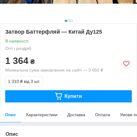
Затвор Баттерфляй — Китай Ду125
В наявності
Опт і роздріб
1 364
₴
Мінімальна сума замовлення на сайті — 3 650 ₴
1 310 ₴
від 3 шт.
Купити
Опис
Характеристики
Доставка
Оплата
Умови п
Опис