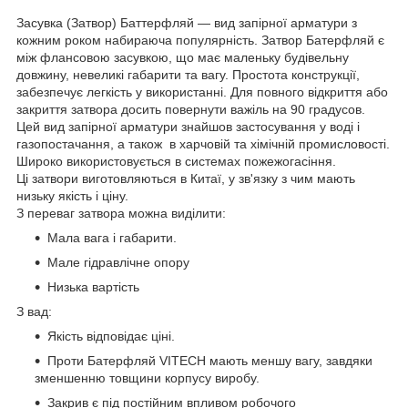
Засувка (Затвор) Баттерфляй — вид запірної арматури з
кожним роком набираюча популярність. Затвор Батерфляй є
між флансовою засувкою, що має маленьку будівельну
довжину, невеликі габарити та вагу. Простота конструкції,
забезпечує легкість у використанні. Для повного відкриття або
закриття затвора досить повернути важіль на 90 градусов.
Цей вид запірної арматури знайшов застосування у воді і
газопостачання, а також в харчовій та хімічній промисловості.
Широко використовується в системах пожежогасіння.
Ці затвори виготовляються в Китаї, у зв'язку з чим мають
низьку якість і ціну.
З переваг затвора можна виділити:
Мала вага і габарити.
Мале гідравлічне опору
Низька вартість
З вад:
Якість відповідає ціні.
Проти Батерфляй VITECH мають меншу вагу, завдяки
зменшенню товщини корпусу виробу.
Закрив є під постійним впливом робочого