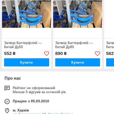
Затвор Баттерфляй —
Затвор Баттерфляй —
Зат
Китай Ду50
Китай Ду80
Кита
552
890
562
₴
₴
Купити
Купити
Про нас
Рейтинг не сформований
Менше 5 відгуків за останній рік
Працює з 05.03.2010
м. Харків