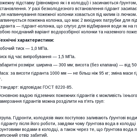
ожежну підставку (рівномірно як і в колодці) і засинаються ґрунтом
становлення. У разі безколодезного встановлення гідрант засипаєт
ля нагвинчування пожежної колонки ховається під килим із лючком.
агвинчується пожежна колонка, що має 2 вихідних патрубки для пі
ідранта — гідрант-колонка, що слугує для відбирання води як на го
обою поєднаний варіант водорозбірної колонки та наземного поже
ехнічні характеристики:
обочий тиск — 1,0 МПа.
иск під час випробування — 1,5 МПа.
абаритні розміри: ширина — 300 мм; висота (без клапана) — від 50
аса: за висоти гідранта 1000 мм — не більш ніж 95 кг; зміна маси 
г.
тандарт: відповідає ГОСТ 8220-85.
сновною вадою підземних пожежних гідрантів є можливість їхньог
амерзання гідрантів можна розділити на п'ять груп:
 група. Гідронти, колодязів яких поступово заливають ґрунтові вод
 гідранту після його роботи, завдяки чому ґрунтова вода в колодці 
рунтовими водами в колодці, а також через те, що ґрунтова вода п
ипускний отвір забитий.