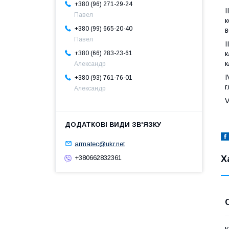
+380 (96) 271-29-24
I
Павел
к
+380 (99) 665-20-40
в
Павел
I
к
+380 (66) 283-23-61
к
Александр
I
+380 (93) 761-76-01
г
Александр
V
armatec@ukr.net
Х
+380662832361