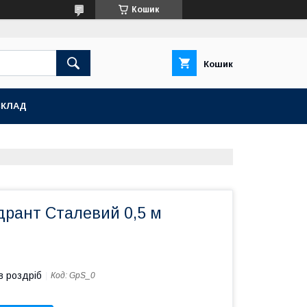
Кошик
Кошик
СКЛАД
дрант Сталевий 0,5 м
в роздріб
Код:
GpS_0