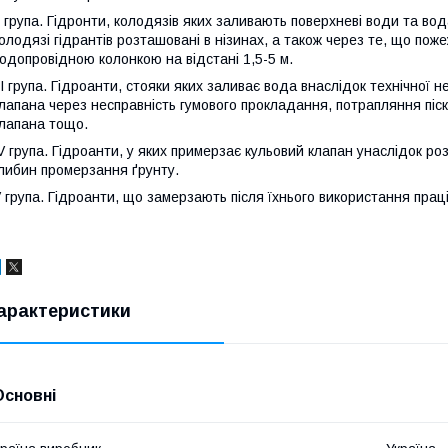
I група. Гідронти, колодязів яких заливають поверхневі води та во
олодязі гідрантів розташовані в нізинах, а також через те, що пож
одопровідною колонкою на відстані 1,5-5 м.
II група. Гідроанти, стояки яких заливає вода внаслідок технічної 
лапана через несправність гумового прокладання, потрапляння піск
лапана тощо.
V група. Гідроанти, у яких примерзає кульовий клапан унаслідок р
либин промерзання ґрунту.
 група. Гідроанти, що замерзають після їхнього використання пра
арактеристики
Основні