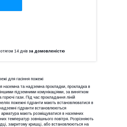
ротягом 14 днів
за домовленістю
ежі для гасіння пожежі
ся наземна та надземна прокладки, прокладка в
з іншими підземними комунікаціями, за винятком
 горючі гази. Під час прокладання ліній
унелях пожежні гідранти мають встановлюватися в
 надземні гідранти встановлюються
а арматура мають розміщуватися в наземних
них температур зовнішнього повітря. Розрізняють
одці, закритому кришці, або встановлюються на