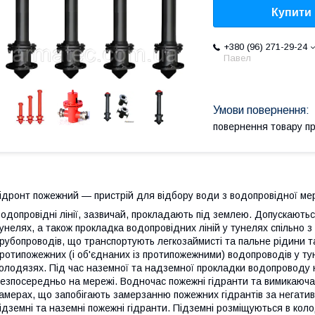
Купити
+380 (96) 271-29-24
Павел
повернення товару п
ідронт пожежний — пристрій для відбору води з водопровідної мер
одопровідні лінії, зазвичай, прокладають під землею. Допускають
унелях, а також прокладка водопровідних ліній у тунелях спільно 
рубопроводів, що транспортують легкозаймисті та пальне рідини та
ротипожежних (і об'єднаних із протипожежними) водопроводів у т
олодязях. Під час наземної та надземної прокладки водопроводу
езпосередньо на мережі. Водночас пожежні гідранти та вимикаюч
амерах, що запобігають замерзанню пожежних гідрантів за негатив
ідземні та наземні пожежні гідранти. Підземні розміщуються в кол