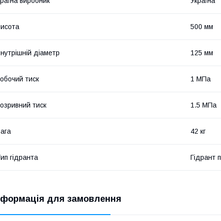
раїна виробник
Україна
исота
500 мм
нутрішній діаметр
125 мм
обочий тиск
1 МПа
озривний тиск
1.5 МПа
ага
42 кг
ип гідранта
Гідрант 
нформація для замовлення