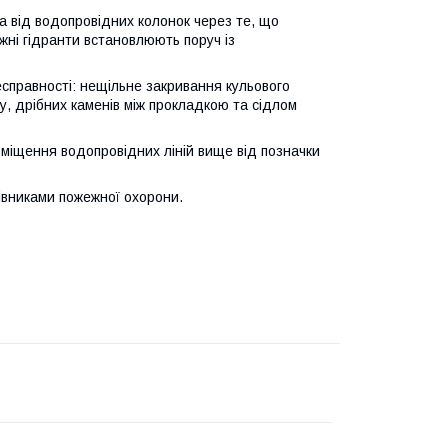
да від водопровідних колонок через те, що
ежні гідранти встановлюють поруч із
несправності: нещільне закривання кульового
у, дрібних каменів між прокладкою та сідлом
озміщення водопровідних ліній вище від позначки
цівниками пожежної охорони.