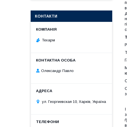
п
в
д
КОНТАКТИ
н
г
с
Т
Техарм
Р
Т
Г
М
Олександр Павло
к
С
О
з
ул. Георгиевская 10, Харків, Україна
I
з
ґ
в