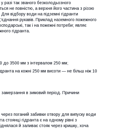
, у разі так званого безколодьозного
ься не повністю, а верхня його частина з різзю
 Для відбору води на підземні гідранти
д'єднання рукавів. Приклад наземного пожежного
сподарські, так і на пожежні потреби; являє
жного гідранта.
0 до 3500 мм з інтервалом 250 мм;
гідранта на кожні 250 мм висоти — не більш ніж 10
о замерзання в зимовий період. Причини
и через поганий забивки отвору для випуску води
та стоянці гідранта є на одному рівні з
іднялася й заливає стояк через кришку, хоча