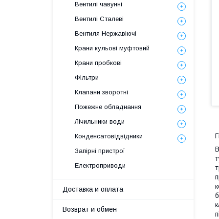
Вентилі чавунні
Вентилі Сталеві
Вентиля Нержавіючі
Крани кульові муфтовий
Крани пробкові
Фільтри
Клапани зворотні
Пожежне обладнання
Лічильники води
Г
Конденсатовідвідники
В
Запірні пристрої
т
Електроприводи
т
п
к
Доставка и оплата
б
к
Возврат и обмен
п