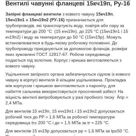
Вентилі чавунні фланцеві 15кч19п, Ру-16
Запірні
фланцеві
вентили
з ковкого чавуну
15кч19п
,
15кч19п1
и
15кч19п2 (РУ-16)
призначається для
трубопроводів, які транспортують воду, повітря або пару за
температури до 200 °C (15 кчч19п), до 225 °C (15кч19п1 і 15
кч19п2) і воду за температури до 50 °C (15кч19р). Можуть
встановлюватися в будь-якому робочому положенні. До
трубопроводу приєднуються за допомогою фланців, розміри
яких зумовлені ГОСТ 12817-67. Робоче середовище
подається під золотник. Корпус і кришка виготовляються з
ковкого чавуну.
Ущільнення запірного органа забезпечується сідлом із ковкого
чавуну в корпусі вентиля й кільцем ущільнювача. Прокладка
між корпусом і кришкою виготовляється з пароніту, для
набиття сальника використовується просочений азбест. На
міцність вентилі випробовуються у разі пробного тиску Äпр =
2,4 МПа.
Для вентилів 15 кч19п, 15 кчч19п1 і 15 кч19п2 допускається
робочий тиск до РР = 1,6 МПа за робочої температури
середовища tr≤ 200 °C і до = 1,5 МПа за tr = 225 °C.
Для вентилів 15 кч19р допускається рр = 1,6 МПа за tp≤50 °C.