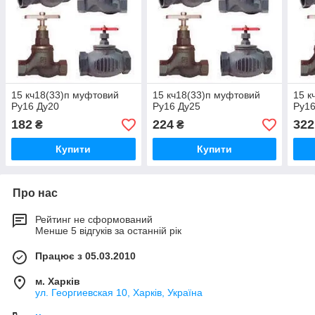
15 кч18(33)п муфтовий
15 кч18(33)п муфтовий
15 к
Ру16 Ду20
Ру16 Ду25
Ру16
182
224
322
₴
₴
Купити
Купити
Про нас
Рейтинг не сформований
Менше 5 відгуків за останній рік
Працює з 05.03.2010
м. Харків
ул. Георгиевская 10, Харків, Україна