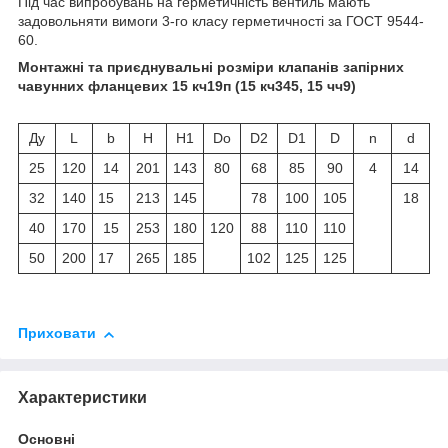
Під час випробувань на герметичність вентиль мають
задовольняти вимоги 3-го класу герметичності за ГОСТ 9544-
60.
Монтажні та приєднувальні розміри клапанів запірних
чавунних фланцевих 15 кч19п (15 кч345, 15 чч9)
Ду
L
b
H
H1
Do
D2
D1
D
n
d
25
120
14
201
143
80
68
85
90
4
14
32
140
15
213
145
78
100
105
18
40
170
15
253
180
120
88
110
110
50
200
17
265
185
102
125
125
Приховати
Характеристики
Основні