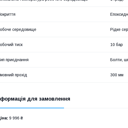
окриття
Епоксидн
обоче середовище
Рідке се
обочий тиск
10 бар
ип приєднання
Болти, ш
мовний прохід
300 мм
нформація для замовлення
іна:
9 996 ₴