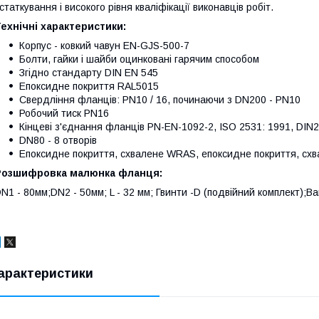
статкування і високого рівня кваліфікації виконавців робіт.
ехнічні характеристики:
Корпус - ковкий чавун EN-GJS-500-7
Болти, гайки і шайби оцинковані гарячим способом
Згідно стандарту DIN EN 545
Епоксидне покриття RAL5015
Свердління фланців: PN10 / 16, починаючи з DN200 - PN10
Робочий тиск PN16
Кінцеві з'єднання фланців PN-EN-1092-2, ISO 2531: 1991, DIN
DN80 - 8 отворів
Епоксидне покриття, схвалене WRAS, епоксидне покриття, сх
Розшифровка малюнка фланця:
N1 - 80мм;DN2 - 50мм; L - 32 мм; Гвинти -D (подвійний комплект);Ваг
арактеристики