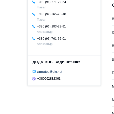
+380 (96) 271-29-24
Павел
+380 (99) 665-20-40
В
Павел
+380 (66) 283-23-61
Александр
К
+380 (93) 761-76-01
Александр
В
armatec@ukr.net
Г
+380662832361
М
М
М