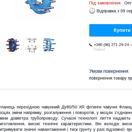
Під замовлення
Опт
Відправка з 09 се
Купити
+380 (96) 271-29-24
Павел
повернення товару п
ланець перехідною чавунний Ду80/50 XR
фітинги чавунні Фланц
ісцях зміни напрямку: розгалуження і поворотів, у місцях з'єдна
міни діаметра трубопроводу. Сучасні технології лиття надають 
иготовлення, високі технічні характеристики. Він володіє вис
итримувати значні навантаження і тиск грунту у разі підземної 