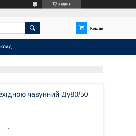
Кошик
Кошик
СКЛАД
ехідною чавунний Ду80/50