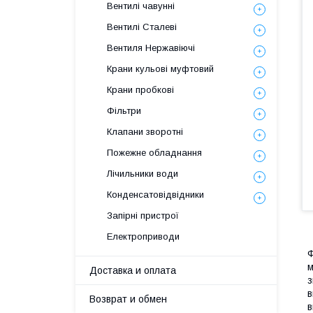
Вентилі чавунні
Вентилі Сталеві
Вентиля Нержавіючі
Крани кульові муфтовий
Крани пробкові
Фільтри
Клапани зворотні
Пожежне обладнання
Лічильники води
Конденсатовідвідники
Запірні пристрої
Електроприводи
Ф
м
Доставка и оплата
з
в
Возврат и обмен
в