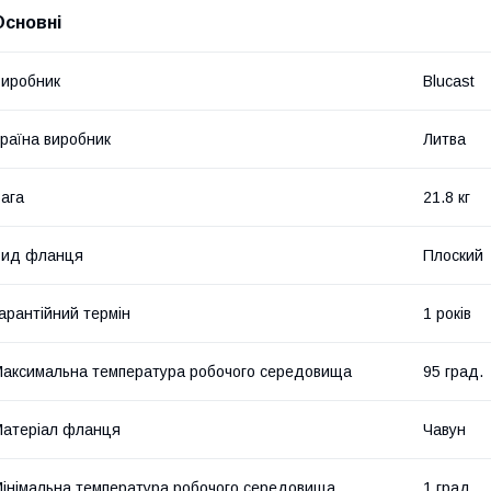
Основні
иробник
Blucast
раїна виробник
Литва
ага
21.8 кг
Вид фланця
Плоский
арантійний термін
1 років
аксимальна температура робочого середовища
95 град.
атеріал фланця
Чавун
інімальна температура робочого середовища
1 град.