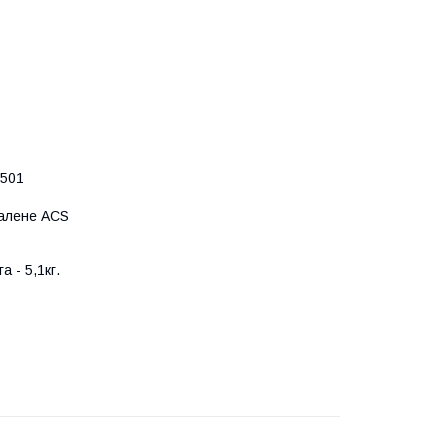
2501
валене ACS
а - 5,1кг.