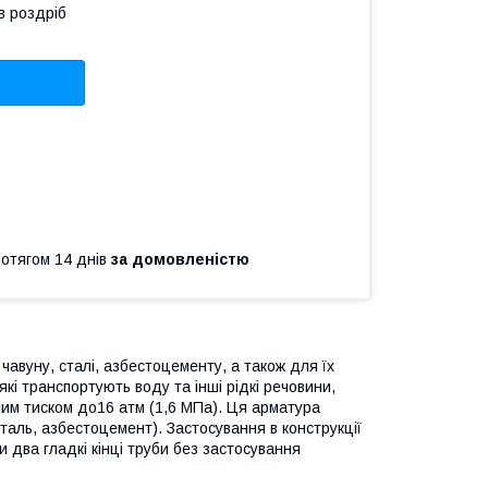
в роздріб
ротягом 14 днів
за домовленістю
чавуну, сталі, азбестоцементу, а також для їх
які транспортують воду та інші рідкі речовини,
им тиском до16 атм (1,6 МПа). Ця арматура
сталь, азбестоцемент). Застосування в конструкції
 два гладкі кінці труби без застосування