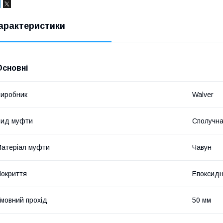
арактеристики
Основні
иробник
Walver
Вид муфти
Сполучн
атеріал муфти
Чавун
окриття
Епоксидн
мовний прохід
50 мм