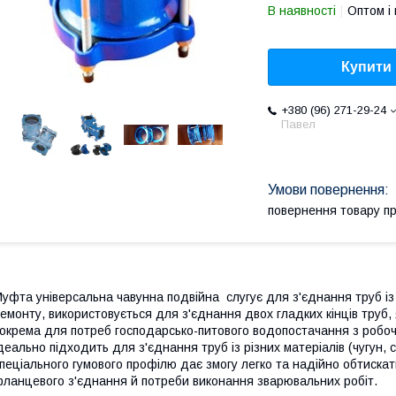
В наявності
Оптом і 
Купити
+380 (96) 271-29-24
Павел
повернення товару п
уфта універсальна чавунна подвійна слугує для з'єднання труб із 
емонту, використовується для з'єднання двох гладких кінців труб, 
окрема для потреб господарсько-питового водопостачання з робоч
деально підходить для з'єднання труб із різних матеріалів (чугун, 
пеціального гумового профілю дає змогу легко та надійно обтискати
ланцевого з'єднання й потреби виконання зварювальних робіт.