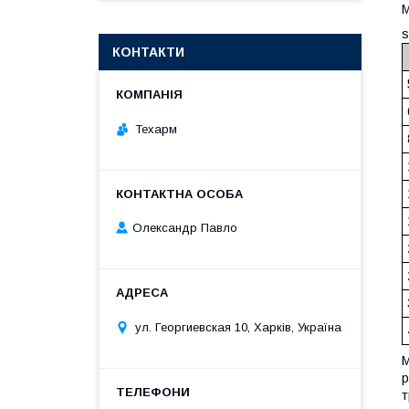
М
s
КОНТАКТИ
Техарм
Олександр Павло
ул. Георгиевская 10, Харків, Україна
М
р
т