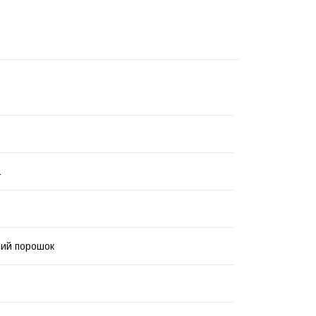
а
ий порошок