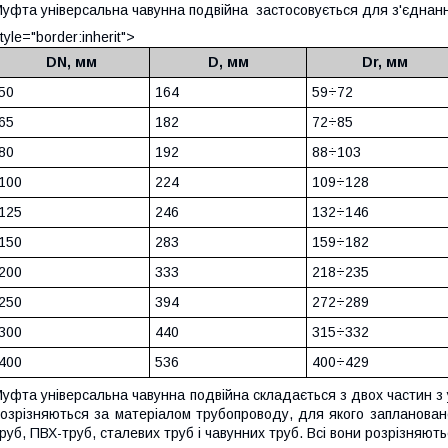
уфта універсальна чавунна подвійна
застосовується для з'єднанн
tyle="border:inherit">
DN, мм
D, мм
Dr, мм
50
164
59÷72
65
182
72÷85
80
192
88
÷103
100
224
109
÷128
125
246
132
÷146
150
283
159
÷182
200
333
218
÷235
250
394
272
÷289
300
440
315
÷332
400
536
400
÷429
уфта універсальна чавунна подвійна складається з двох частин з
озрізняються за матеріалом трубопроводу, для якого запланован
руб, ПВХ-труб, сталевих труб і чавунних труб. Всі вони розрізняют