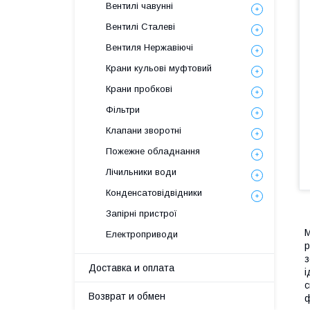
Вентилі чавунні
Вентилі Сталеві
Вентиля Нержавіючі
Крани кульові муфтовий
Крани пробкові
Фільтри
Клапани зворотні
Пожежне обладнання
Лічильники води
Конденсатовідвідники
Запірні пристрої
М
Електроприводи
р
з
Доставка и оплата
і
с
Возврат и обмен
ф