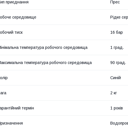
ип приєднання
Прес
обоче середовище
Рідке се
обочий тиск
16 бар
інімальна температура робочого середовища
1 град.
аксимальна температура робочого середовища
90 град.
олір
Синій
ага
2 кг
арантійний термін
1 років
ризначення
Водопров