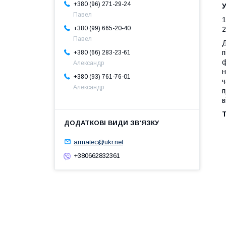
+380 (96) 271-29-24
У
Павел
1
+380 (99) 665-20-40
2
Павел
Д
п
+380 (66) 283-23-61
ф
Александр
н
+380 (93) 761-76-01
ч
Александр
п
в
armatec@ukr.net
+380662832361