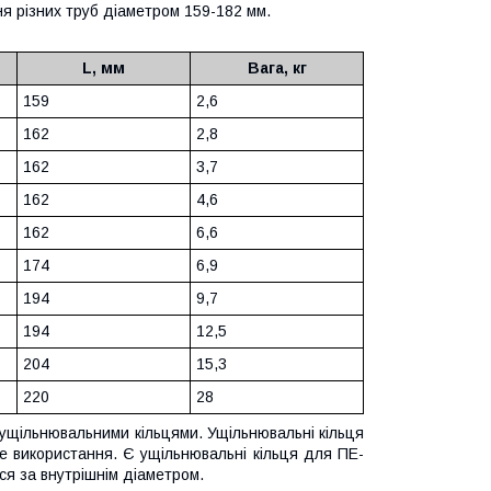
я різних труб діаметром 159-182 мм.
L, мм
Вага, кг
159
2,6
162
2,8
162
3,7
162
4,6
162
6,6
174
6,9
194
9,7
194
12,5
204
15,3
220
28
 ущільнювальними кільцями. Ущільнювальні кільця
е використання. Є ущільнювальні кільця для ПЕ-
ься за внутрішнім діаметром.