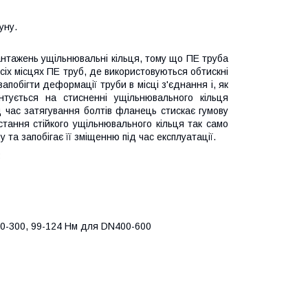
уну.
антажень ущільнювальні кільця, тому що ПЕ труба
сіх місцях ПЕ труб, де використовуються обтискні
побігти деформації труби в місці з'єднання і, як
нтується на стисненні ущільнювального кільця
 час затягування болтів фланець стискає гумову
истання стійкого ущільнювального кільця так само
 та запобігає її зміщенню під час експлуатації.
:
0-300, 99-124 Нм для DN400-600