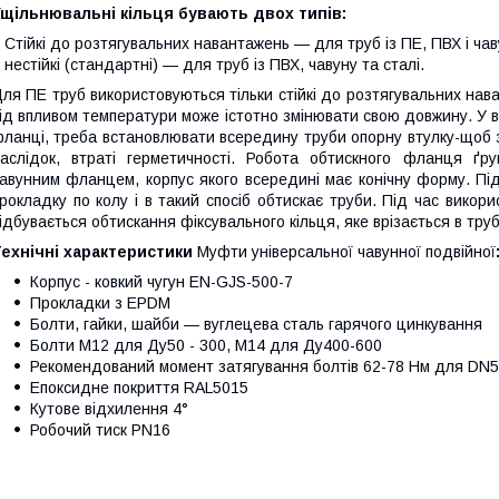
щільнювальні кільця бувають двох типів:
 Стійкі до розтягувальних навантажень — для труб із ПЕ, ПВХ і чав
 нестійкі (стандартні) — для труб із ПВХ, чавуну та сталі.
ля ПЕ труб використовуються тільки стійкі до розтягувальних нав
ід впливом температури може істотно змінювати свою довжину. У в
ланці, треба встановлювати всередину труби опорну втулку-щоб за
аслідок, втраті герметичності. Робота обтискного фланця ґру
авунним фланцем, корпус якого всередині має конічну форму. Під
рокладку по колу і в такий спосіб обтискає труби. Під час викор
ідбувається обтискання фіксувального кільця, яке врізається в трубу
Технічні характеристики
Муфти універсальної чавунної подвійної
Корпус - ковкий чугун EN-GJS-500-7
Прокладки з EPDM
Болти, гайки, шайби — вуглецева сталь гарячого цинкування
Болти М12 для Ду50 - 300, М14 для Ду400-600
Рекомендований момент затягування болтів 62-78 Нм для DN5
Епоксидне покриття RAL5015
Кутове відхилення 4°
Робочий тиск PN16