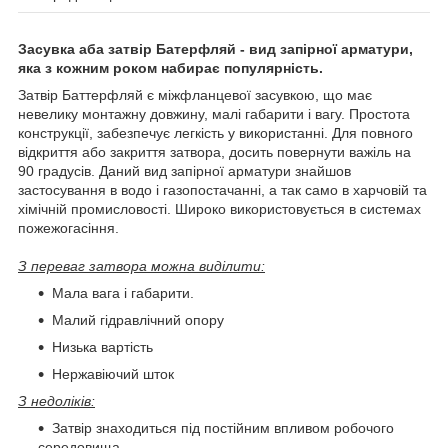
Засувка аба затвір Батерфляй - вид запірної арматури,
яка з кожним роком набирає популярність.
Затвір Баттерфляй є міжфланцевої засувкою, що має
невелику монтажну довжину, малі габарити і вагу. Простота
конструкції, забезпечує легкість у використанні. Для повного
відкриття або закриття затвора, досить повернути важіль на
90 градусів. Даний вид запірної арматури знайшов
застосування в водо і газопостачанні, а так само в харчовій та
хімічній промисловості. Широко використовується в системах
пожежогасіння.
З переваг затвора можна виділити:
Мала вага і габарити.
Малий гідравлічний опору
Низька вартість
Нержавіючий шток
З недоліків:
Затвір знаходиться під постійним впливом робочого
середовища.