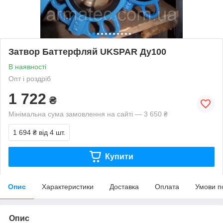
Затвор Баттерфляй UKSPAR Ду100
В наявності
Опт і роздріб
1 722
₴
Мінімальна сума замовлення на сайті — 3 650 ₴
1 694 ₴
від 4 шт.
Купити
Опис
Характеристики
Доставка
Оплата
Умови п
Опис