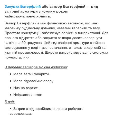
Засувка Батерфляй
або затвор Баттерфляй — вид
запірної арматури з кожним роком
набираюча популярність.
Затвор Батерфляй є між флансовою засувкою, що має
маленьку будівельну довжину, невеликі габарити та вагу.
Простота конструкції, забезпечує легкість у використанні. Для
повного відкриття або закриття затвора досить повернути
важіль на 90 градусов. Цей вид запірної арматури знайшов
застосування у воді і газопостачання, а також в харчовій та
хімічній промисловості. Широко використовується в системах
пожежогасіння.
З переваг затвора можна виділити
:
Мала вага і габарити.
Мале гідравлічне опору
Низька вартість
Неіржавкий шток.
З вад:
Закрив є під постійним впливом робочого
середовища.