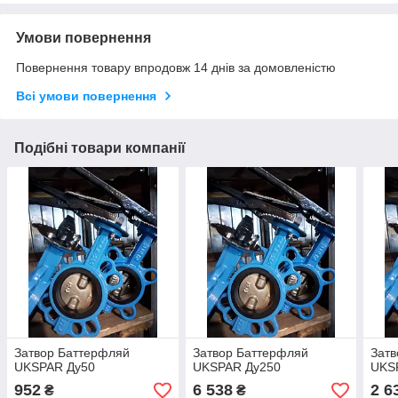
Умови повернення
Повернення товару впродовж 14 днів за домовленістю
Всі умови повернення
Подібні товари компанії
Затвор Баттерфляй
Затвор Баттерфляй
Затв
UKSPAR Ду50
UKSPAR Ду250
UKS
952
6 538
2 6
₴
₴